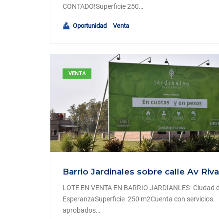
CONTADO!Superficie 250…
Oportunidad
Venta
VENTA
LOTE EN VENTA EN BARRIO JARDIANLES- Ciudad 
EsperanzaSuperficie 250 m2Cuenta con servicios
aprobados…