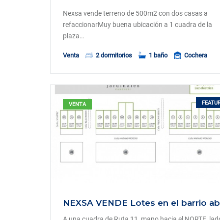
Nexsa vende terreno de 500m2 con dos casas a
refaccionarMuy buena ubicación a 1 cuadra de la
plaza…
Venta
2 dormitorios
1 baño
Cochera
FEATU
VENTA
A una cuadra de Ruta 11, mano hacia el NORTE, lad