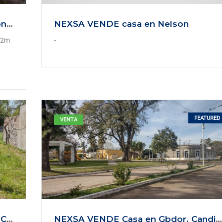
NEXSA VENDE CASA en construcción en Gobernador Candioti, Oportunidad!
NEXSA VENDE casa en Nelson
 12m
-
FEATURED
VENTA
NEXSA VENDE casa en Gobernador Candioti, dos edificaciones en un mismo terreno
NEXSA VENDE Casa en Gbdor. Candioti, Santa Fe