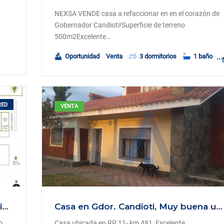
NEXSA VENDE casa a refaccionar en en el corazón de
Gobernador Candioti!Superficie de terreno
500m2Excelente…
Oportunidad
Venta
3 dormitorios
1 baño
RED
VENTA
NEXSA VENDE Lotes en el barrio abierto Jardinales Candioti, en Gdor. Candioti, Santa Fe.
Casa en Gdor. Candioti, Muy buena ubicación!
o
Casa ubicada en RP 11- km 481, Excelente