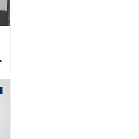
eno
chera