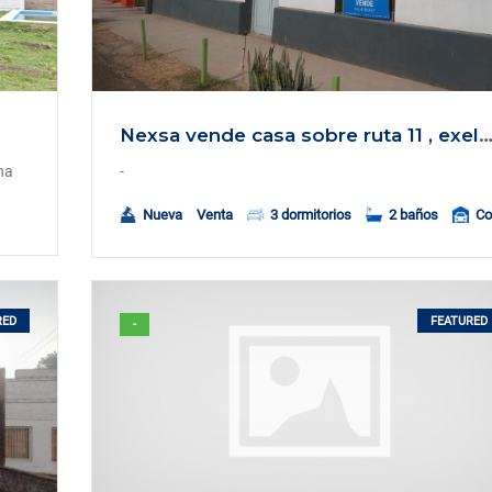
Nexsa vende casa sobre ruta 11 , exelente terr
na
-
Nueva
Venta
3 dormitorios
2 baños
Co
RED
FEATURED
-