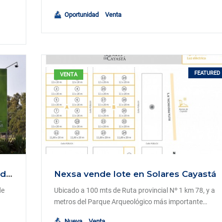
Oportunidad
Venta
FEATURED
VENTA
Barrio Jardinales sobre calle Av Rivadavia
Nexsa vende lote en Solares Cayastá
de
Ubicado a 100 mts de Ruta provincial Nº 1 km 78, y a
metros del Parque Arqueológico más importante…
Nueva
Venta