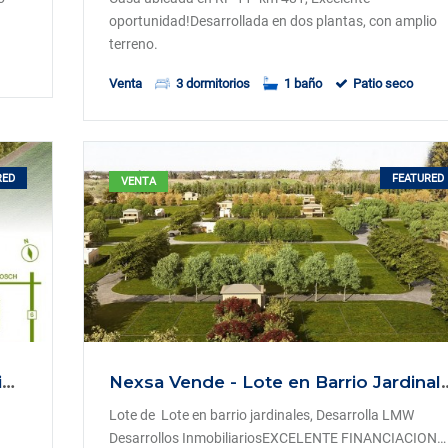
oportunidad!Desarrollada en dos plantas, con amplio
terreno.
Venta
3 dormitorios
1 baño
Patio seco
RED
FEATURED
VENTA
NEXSA VENDE Lote 250 m2 en barrio jardinales Esperanza, Santa Fe
Nexsa Vende - Lote en Barrio Jardinales
Lote de Lote en barrio jardinales, Desarrolla LMW
Desarrollos InmobiliariosEXCELENTE FINANCIACION…