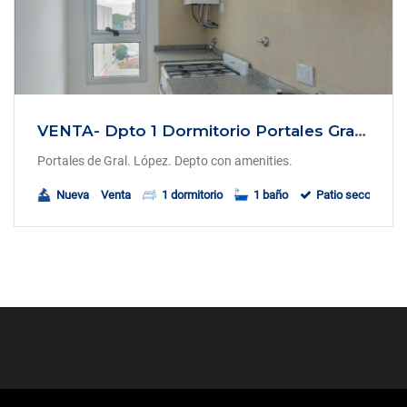
VENTA- Dpto 1 Dormitorio Portales Gral Lopez
Portales de Gral. López. Depto con amenities.
Nueva
Venta
1 dormitorio
1 baño
Patio seco