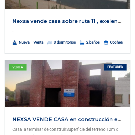
Nexsa vende casa sobre ruta 11 , exelente terreno
-
Nueva
Venta
3 dormitorios
2 baños
Cochera
FEATURED
VENTA
NEXSA VENDE CASA en construcción en Gobernador Candioti, Oportunidad!
Casa a terminar de construirSuperficie del terreno 12m x