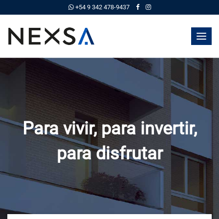
+54 9 342 478-9437
Toggl
navig
Para vivir, para invertir,
para disfrutar