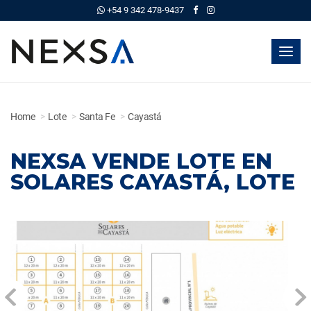
+54 9 342 478-9437
Toggl
navig
Home
Lote
Santa Fe
Cayastá
NEXSA VENDE LOTE EN
SOLARES CAYASTÁ, LOTE